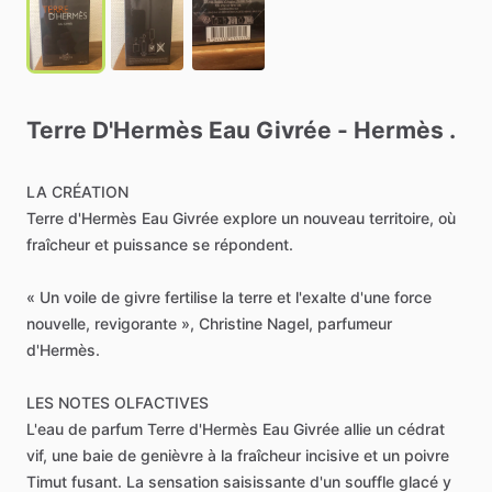
Terre
D'Hermès
Eau
Givrée
-
Hermès
.
LA
CRÉATION
Terre
d'Hermès
Eau
Givrée
explore
un
nouveau
territoire,
où
fraîcheur
et
puissance
se
répondent.
«
Un
voile
de
givre
fertilise
la
terre
et
l'exalte
d'une
force
nouvelle,
revigorante
»,
Christine
Nagel,
parfumeur
d'Hermès.
LES
NOTES
OLFACTIVES
L'eau
de
parfum
Terre
d'Hermès
Eau
Givrée
allie
un
cédrat
vif,
une
baie
de
genièvre
à
la
fraîcheur
incisive
et
un
poivre
Timut
fusant.
La
sensation
saisissante
d'un
souffle
glacé
y