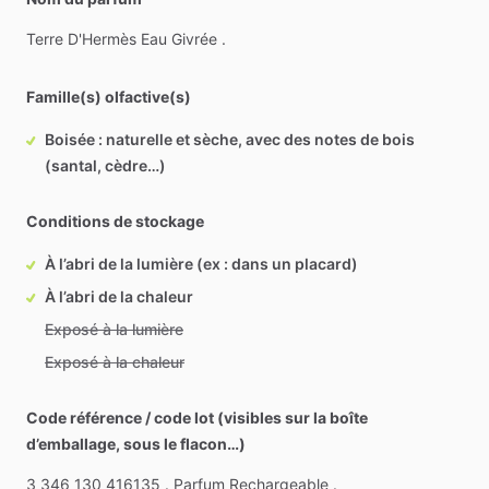
Terre
D'Hermès
Eau
Givrée
.
Famille(s) olfactive(s)
Boisée : naturelle et sèche, avec des notes de bois
(santal, cèdre…)
Conditions de stockage
À l’abri de la lumière (ex : dans un placard)
À l’abri de la chaleur
Exposé à la lumière
Exposé à la chaleur
Code référence / code lot (visibles sur la boîte
d’emballage, sous le flacon…)
3
346
130
416135
.
Parfum
Rechargeable
.