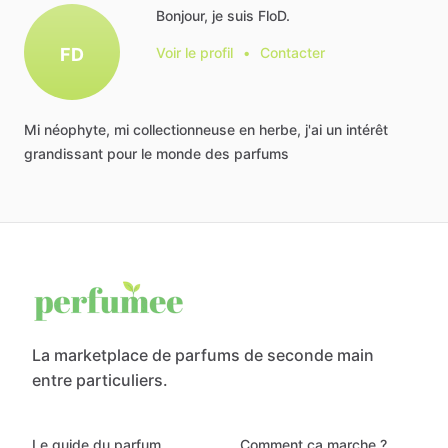
Bonjour, je suis FloD.
FD
Voir le profil
•
Contacter
Mi
néophyte,
mi
collectionneuse
en
herbe,
j'ai
un
intérêt
grandissant
pour
le
monde
des
parfums
La marketplace de parfums de seconde main
entre particuliers.
Le guide du parfum
Comment ça marche ?