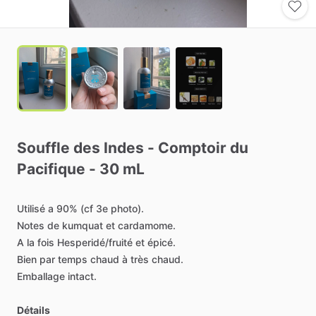
Souffle
des
Indes
-
Comptoir
du
Pacifique
-
30
mL
Utilisé
a
90%
(cf
3e
photo).
Notes
de
kumquat
et
cardamome.
A
la
fois
Hesperidé
​/​
fruité
et
épicé.
Bien
par
temps
chaud
à
très
chaud.
Emballage
intact.
Détails