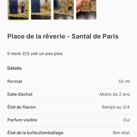
Place
de
la
rêverie
-
Santal
de
Paris
Il
reste
2
​/​
3
voir
un
peu
plus
Détails
Format
50 ml
Date d’achat
Moins de 2 ans
État du flacon
Rempli au 3/4
Parfum visible
Oui
État de la boîte d’emballage
Bon état