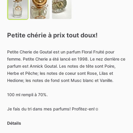
Petite
chérie
à
prix
tout
doux!
Petite
Cherie
de
Goutal
est
un
parfum
Floral
Fruité
pour
femme.
Petite
Cherie
a
été
lancé
en
1998.
Le
nez
derrière
ce
parfum
est
Annick
Goutal.
Les
notes
de
tête
sont
Poire,
Herbe
et
Pêche;
les
notes
de
coeur
sont
Rose,
Lilas
et
Hedione;
les
notes
de
fond
sont
Musc
blanc
et
Vanille.
100
ml
rempli
à
70%.
Je
fais
du
tri
dans
mes
parfums!
Profitez-en!☺️
Détails