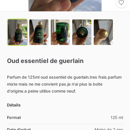
Oud
essentiel
de
guerlain
Parfum
de
125ml
oud
essentiel
de
guerlain.tres
frais.parfum
mixte
mais
ne
me
convient
pas.je
n'ai
plus
la
boite
d'origine.a
peine
utilise
comme
neuf.
Détails
Format
125 ml
Date d’achat
Moins de 2 ans