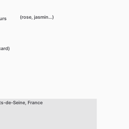
(rose, jasmin…)
eurs
card)