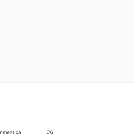
mment ça
CG