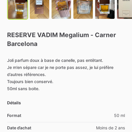
RESERVE
VADIM
Megalium
-
Carner
Barcelona
Joli
parfum
doux
à
base
de
canelle,
pas
entêtant.
Je
m’en
sépare
car
je
ne
porte
pas
assez,
je
lui
préfère
d’autres
références.
Toujours
bien
conservé.
50ml
sans
boite.
Détails
Format
50 ml
Date d’achat
Moins de 2 ans