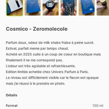
Cosmico
-
Zeromolecole
Parfum
doux,
odeur
de
milk
shake
fraise
à
peine
sucré.
Estival,
parfait
meme
par
temps
chaud.
Acheté
en
2025
suite
à
un
coup
de
coeur
en
boutique
mais
finalement
il
ne
me
correspond
pas.
L’odeur
est
très
agréable
et
rafraichissante.
Edition
limitée
achetée
chez
Univers
Parfum
à
Paris.
Le
niveau
est
difficilement
visible
car
le
flacon
est
opaque
mais
j’ai
réussi
à
le
prendre
en
photo.
Détails
Format
100 ml