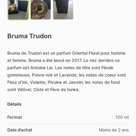
Bruma
Trudon
Bruma
de
Trudon
est
un
parfum
Oriental
Floral
pour
homme
et
femme.
Bruma
a
été
lancé
en
2017.
Le
nez
derrière
ce
parfum
est
Antoine
Lie.
Les
notes
de
tête
sont
Férule
gommeuse,
Poivre
noir
et
Lavande;
les
notes
de
coeur
sont
Fleur
d'iris,
Violette,
Pivoine
et
Jasmin;
les
notes
de
fond
sont
Vétiver,
Ciste
et
Fève
de
tonka.
Détails
Format
100 ml
Date d’achat
Moins de 2 ans