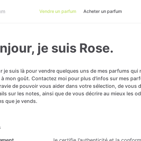
Vendre un parfum
Acheter un parfum
njour, je suis Rose.
r
je
suis
là
pour
vendre
quelques
uns
de
mes
parfums
qui
à
mon
goût.
Contactez
moi
pour
plus
d'infos
sur
mes
par
ravie
de
pouvoir
vous
aider
dans
votre
sélection,
de
vous
ails
sur
les
notes,
ainsi
que
de
vous
décrire
au
mieux
les
od
ms
que
je
vends.
s
ement
Je certifie l’authenticité et la confo