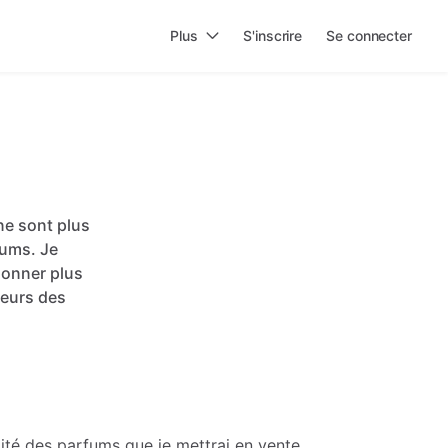
Plus
S'inscrire
Se connecter
ne
sont
plus
fums.
Je
donner
plus
eurs
des
rmité des parfums que je mettrai en vente.