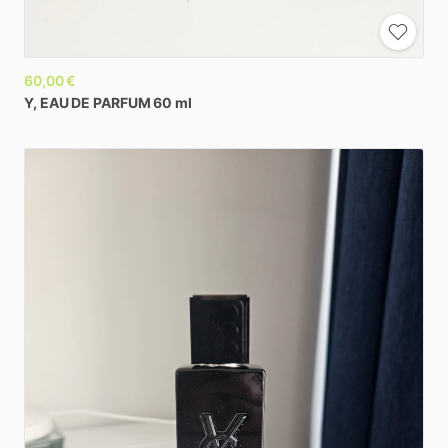
60,00 €
Y,
EAU
DE
PARFUM
60
ml