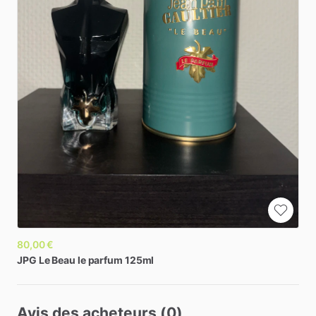
80,00 €
JPG
Le
Beau
le
parfum
125ml
Avis des acheteurs (0)