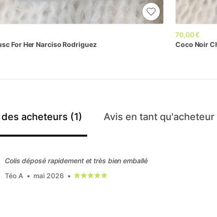
€
70,00 €
usc
For
Her
Narciso
Rodriguez
Coco
Noir
C
 des acheteurs (1)
Avis en tant qu'acheteur
Colis déposé rapidement et très bien emballé
Téo A
•
mai 2026
•