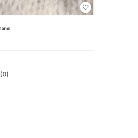
hanel
 (0)