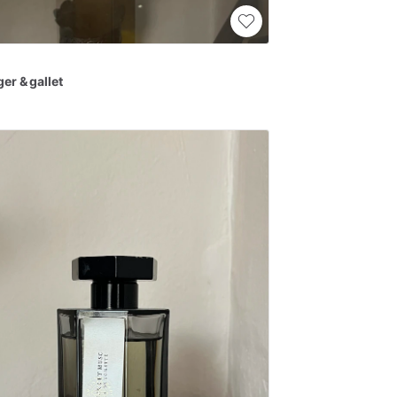
ger
&
gallet