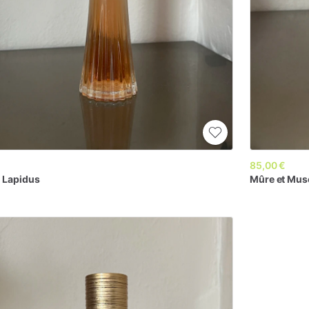
85,00 €
n
Lapidus
Mûre
et
Mus