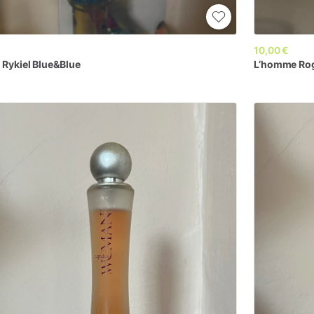
€
10,00 €
n
Rykiel
Blue&Blue
L’homme
Ro