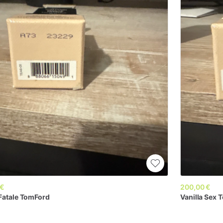
 €
200,00 €
Fatale
TomFord
Vanilla
Sex
T