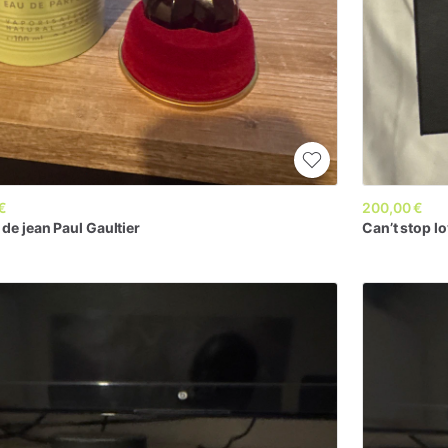
€
200,00 €
de
jean
Paul
Gaultier
Can’t
stop
l