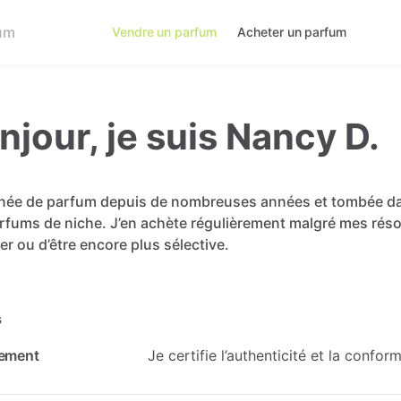
Vendre un parfum
Acheter un parfum
njour, je suis Nancy D.
née
de
parfum
depuis
de
nombreuses
années
et
tombée
d
rfums
de
niche.
J’en
achète
régulièrement
malgré
mes
réso
er
ou
d’être
encore
plus
sélective.
s
ement
Je certifie l’authenticité et la confo