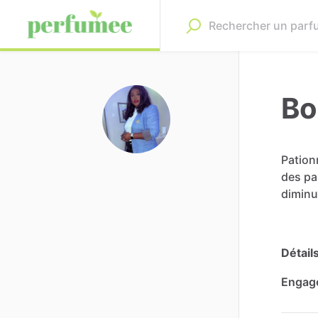
Bo
Pation
des
pa
diminu
Détail
Engag