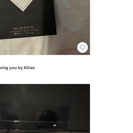
oving
you
by
Kilian