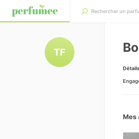
Bo
TF
Détail
Engag
Mes 