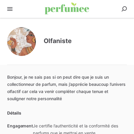
Olfaniste
Bonjour,
je
ne
sais
pas
si
on
peut
dire
que
je
suis
un
collectionneur
de
parfum,
mais
j’apprécie
beaucoup
l’univers
olfactif
car
cela
va
venir
compléter
chaque
tenue
et
souligner
notre
personnalité
Détails
Engagement
Je certifie l’authenticité et la conformité des
parfums que je mettrai en vente.