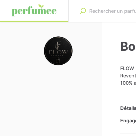
Bo
FLOW
Reven
100%
Détail
Engag