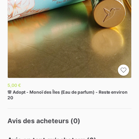
5,00 €
🌸
Adopt
-
Monoï
des
Îles
(Eau
de
parfum)
-
Reste
environ
20
Avis des acheteurs (0)