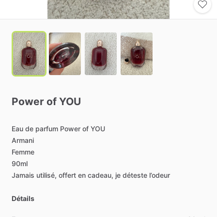
Power
of
YOU
Eau
de
parfum
Power
of
YOU
Armani
Femme
90ml
Jamais
utilisé,
offert
en
cadeau,
je
déteste
l’odeur
Détails