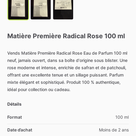
Matière
Première
Radical
Rose
100
ml
Vends
Matière
Première
Radical
Rose
Eau
de
Parfum
100
ml
neuf,
jamais
ouvert,
dans
sa
boîte
d'origine
sous
blister.
Une
rose
moderne
et
intense,
enrichie
de
safran
et
de
patchouli,
offrant
une
excellente
tenue
et
un
sillage
puissant.
Parfum
mixte
élégant
et
sophistiqué.
Produit
100
%
authentique,
idéal
pour
collection
ou
cadeau.
Détails
Format
100 ml
Date d’achat
Moins de 2 ans