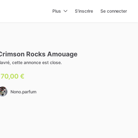
Plus
S'inscrire
Se connecter
Crimson
Rocks
Amouage
avré, cette annonce est close.
170,00 €
Nono.parfum