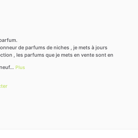
.parfum.
ionneur
de
parfums
de
niches
,
je
mets
à
jours
ection
,
les
parfums
que
je
mets
en
vente
sont
en
neuf…
Plus
ter