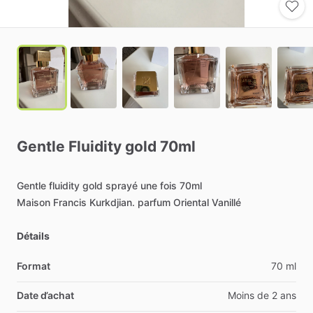
Gentle
Fluidity
gold
70ml
Gentle
fluidity
gold
sprayé
une
fois
70ml
Maison
Francis
Kurkdjian.
parfum
Oriental
Vanillé
Détails
Format
70 ml
Date d’achat
Moins de 2 ans