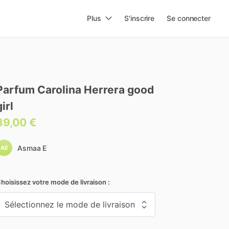
Plus
S'inscrire
Se connecter
Parfum
Carolina
Herrera
good
girl
39,00 €
Asmaa E
AE
hoisissez votre mode de livraison :