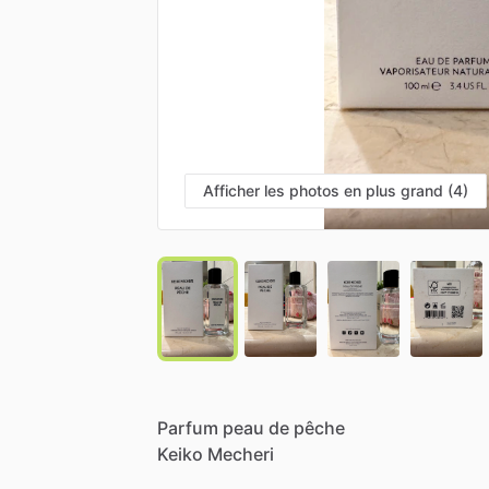
Afficher les photos en plus grand (4)
Parfum
peau
de
pêche
Keiko
Mecheri