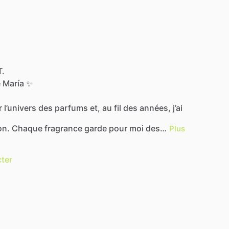
T.
e
María
✨
r
l’univers
des
parfums
et,
au
fil
des
années,
j’ai
on.
Chaque
fragrance
garde
pour
moi
des…
Plus
ter