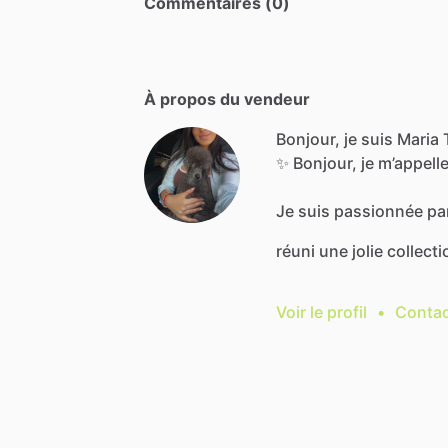
Commentaires (0)
À propos du vendeur
Bonjour, je suis Maria 
✨
Bonjour,
je
m’appell
Je
suis
passionnée
pa
réuni
une
jolie
collecti
Voir le profil
•
Contac