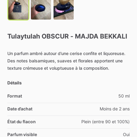
Tulaytulah
OBSCUR
-
MAJDA
BEKKALI
Un
parfum
ambré
autour
d’une
cerise
confite
et
liquoreuse.
Des
notes
balsamiques,
suaves
et
florales
apportent
une
texture
crémeuse
et
voluptueuse
à
la
composition.
Détails
Format
50 ml
Date d’achat
Moins de 2 ans
État du flacon
Plein (entre 90 et 100%)
Parfum visible
Oui