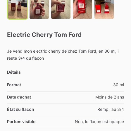
Electric
Cherry
Tom
Ford
Je
vend
mon
electric
cherry
de
chez
Tom
Ford,
en
30
ml,
il
reste
3
​/​
4
du
flacon
Détails
Format
30 ml
Date d’achat
Moins de 2 ans
État du flacon
Rempli au 3/4
Parfum visible
Non, le flacon est opaque