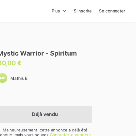
Plus
S'inscrire
Se connecter
Mystic
Warrior
-
Spiritum
60,00 €
Mathis B
MB
Déjà vendu
Malheureusement, cette annonce a déjà été
Contacter le vendeur
endue, mais vous pouvez
.