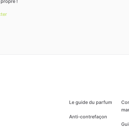
propre
!
ter
Le guide du parfum
Co
mar
Anti-contrefaçon
Gui