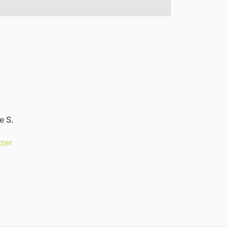
e S.
ter