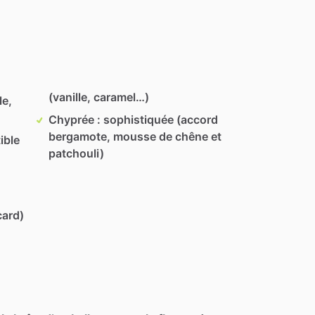
(vanille, caramel…)
le,
Chyprée : sophistiquée (accord
bergamote, mousse de chêne et
ible
patchouli)
card)