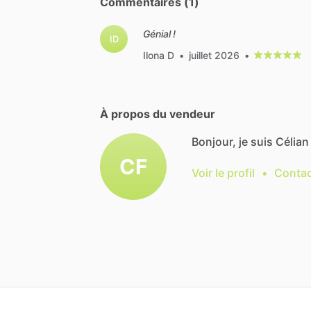
Commentaires (1)
Génial !
ID
Ilona D
•
juillet 2026
•
À propos du vendeur
Bonjour, je suis Célian 
CF
Voir le profil
•
Contac