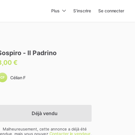
Plus
S'inscrire
Se connecter
Sospiro
-
Il
Padrino
3,00 €
Célian F
CF
Déjà vendu
Malheureusement, cette annonce a déjà été
Contacter le vendeur
endue, mais vous pouvez
.