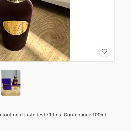
o
tout
neuf
juste
testé
1
fois.
Contenance
100ml.