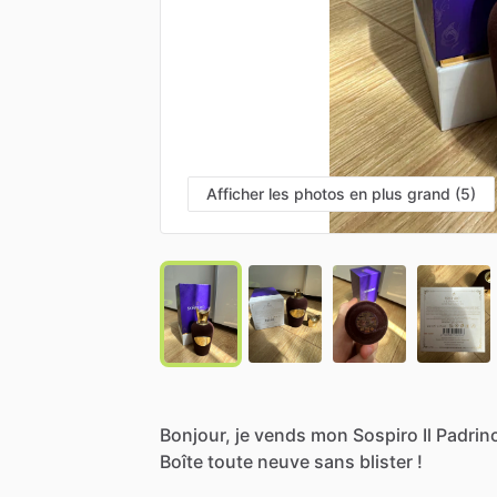
Afficher les photos en plus grand (5)
Bonjour,
je
vends
mon
Sospiro
Il
Padrin
Boîte
toute
neuve
sans
blister
!