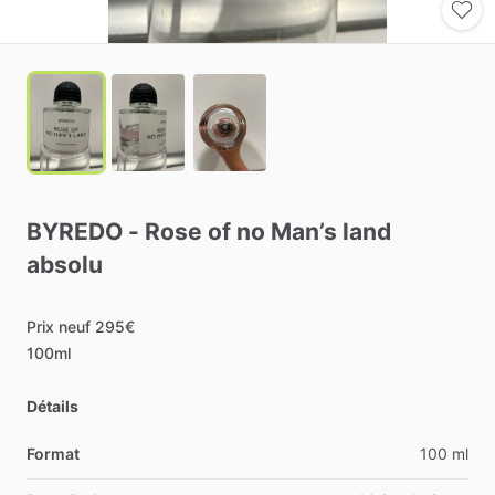
BYREDO
-
Rose
of
no
Man’s
land
absolu
Prix
neuf
295€
100ml
Détails
Format
100 ml