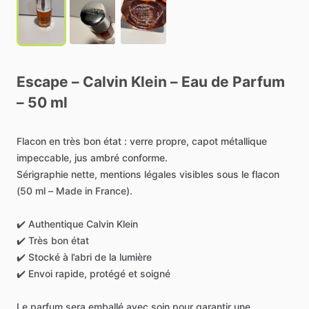
Escape
–
Calvin
Klein
–
Eau
de
Parfum
–
50
ml
Flacon
en
très
bon
état
:
verre
propre,
capot
métallique
impeccable,
jus
ambré
conforme.
Sérigraphie
nette,
mentions
légales
visibles
sous
le
flacon
(50
ml
–
Made
in
France).
✔️
Authentique
Calvin
Klein
✔️
Très
bon
état
✔️
Stocké
à
l’abri
de
la
lumière
✔️
Envoi
rapide,
protégé
et
soigné
Le
parfum
sera
emballé
avec
soin
pour
garantir
une