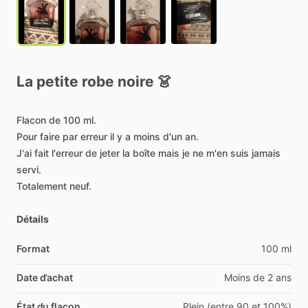
La
petite
robe
noire
👗
Flacon
de
100
ml.
Pour
faire
par
erreur
il
y
a
moins
d'un
an.
J'ai
fait
l'erreur
de
jeter
la
boîte
mais
je
ne
m'en
suis
jamais
servi.
Totalement
neuf.
Détails
Format
100 ml
Date d’achat
Moins de 2 ans
État du flacon
Plein (entre 90 et 100%)