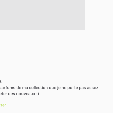
B.
parfums
de
ma
collection
que
je
ne
porte
pas
assez
eter
des
nouveaux
:)
ter