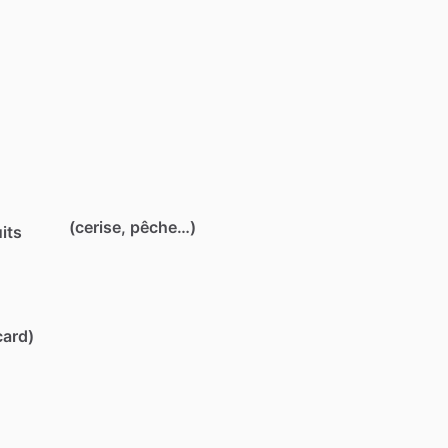
(cerise, pêche…)
its
card)