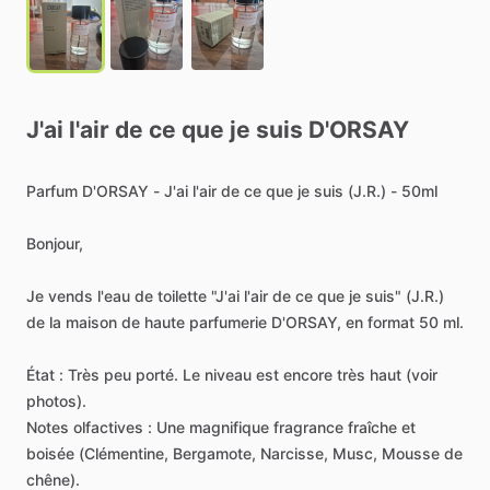
J'ai
l'air
de
ce
que
je
suis
D'ORSAY
Parfum
D'ORSAY
-
J'ai
l'air
de
ce
que
je
suis
(J.R.)
-
50ml
Bonjour,
​Je
vends
l'eau
de
toilette
"J'ai
l'air
de
ce
que
je
suis"
(J.R.)
de
la
maison
de
haute
parfumerie
D'ORSAY,
en
format
50
ml.
​État
:
Très
peu
porté.
Le
niveau
est
encore
très
haut
(voir
photos).
​Notes
olfactives
:
Une
magnifique
fragrance
fraîche
et
boisée
(Clémentine,
Bergamote,
Narcisse,
Musc,
Mousse
de
chêne).