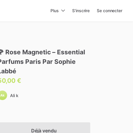
Plus
S'inscrire
Se connecter
🌹
Rose
Magnetic
–
Essential
Parfums
Paris
Par
Sophie
Labbé
50,00 €
Ali k
Ak
Déjà vendu