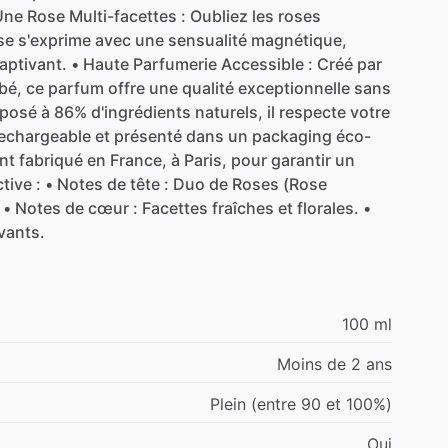
Une
Rose
Multi-facettes
:
Oubliez
les
roses
se
s'exprime
avec
une
sensualité
magnétique,
aptivant.
•
Haute
Parfumerie
Accessible
:
Créé
par
bé,
ce
parfum
offre
une
qualité
exceptionnelle
sans
posé
à
86%
d'ingrédients
naturels,
il
respecte
votre
echargeable
et
présenté
dans
un
packaging
éco-
nt
fabriqué
en
France,
à
Paris,
pour
garantir
un
ctive
:
•
Notes
de
tête
:
Duo
de
Roses
(Rose
•
Notes
de
cœur
:
Facettes
fraîches
et
florales.
•
vants.
100 ml
Moins de 2 ans
Plein (entre 90 et 100%)
Oui