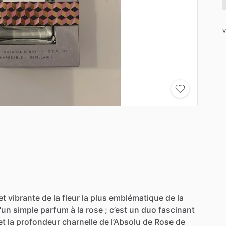
v
et
vibrante
de
la
fleur
la
plus
emblématique
de
la
'un
simple
parfum
à
la
rose
;
c’est
un
duo
fascinant
et
la
profondeur
charnelle
de
l’Absolu
de
Rose
de