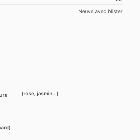
Neuve avec blister
(rose, jasmin…)
eurs
card)