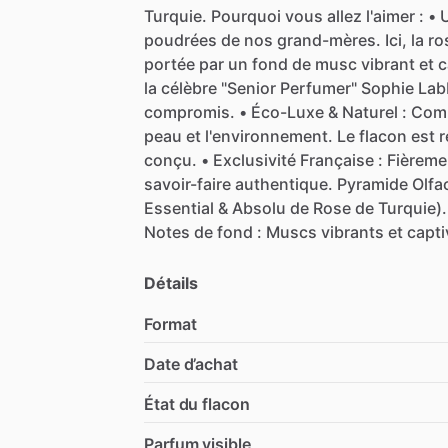
Turquie.
Pourquoi
vous
allez
l'aimer
:
•
poudrées
de
nos
grand-mères.
Ici,
la
ro
portée
par
un
fond
de
musc
vibrant
et
c
la
célèbre
"Senior
Perfumer"
Sophie
Lab
compromis.
•
Éco-Luxe
&
Naturel
:
Com
peau
et
l'environnement.
Le
flacon
est
r
conçu.
•
Exclusivité
Française
:
Fièreme
savoir-faire
authentique.
Pyramide
Olfa
Essential
&
Absolu
de
Rose
de
Turquie).
Notes
de
fond
:
Muscs
vibrants
et
capti
Détails
Format
Date d’achat
État du flacon
Parfum visible