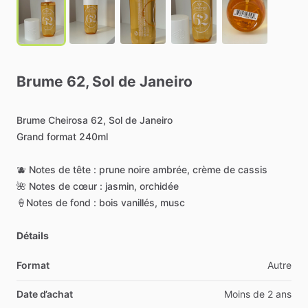
Brume
62,
Sol
de
Janeiro
Brume
Cheirosa
62,
Sol
de
Janeiro
Grand
format
240ml
🫐
Notes
de
tête
:
prune
noire
ambrée,
crème
de
cassis
🌺
Notes
de
cœur
:
jasmin,
orchidée
🍦Notes
de
fond
:
bois
vanillés,
musc
Détails
Format
Autre
Date d’achat
Moins de 2 ans