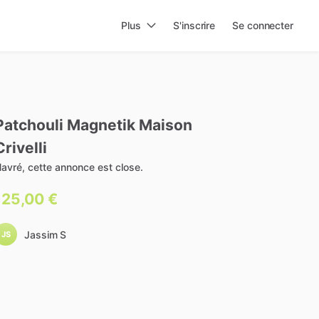
Plus
S'inscrire
Se connecter
Patchouli
Magnetik
Maison
Crivelli
avré, cette annonce est close.
125,00 €
Jassim S
JS