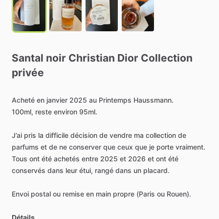
Santal
noir
Christian
Dior
Collection
privée
Acheté
en
janvier
2025
au
Printemps
Haussmann.
100ml,
reste
environ
95ml.
J’ai
pris
la
difficile
décision
de
vendre
ma
collection
de
parfums
et
de
ne
conserver
que
ceux
que
je
porte
vraiment.
Tous
ont
été
achetés
entre
2025
et
2026
et
ont
été
conservés
dans
leur
étui,
rangé
dans
un
placard.
Envoi
postal
ou
remise
en
main
propre
(Paris
ou
Rouen).
Détails