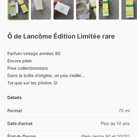
Ô
de
Lancôme
Édition
Limitée
rare
Parfum
vintage
années
80
Encore
plein
Pour
collectionneurs
Dans
la
boîte
d’origine,
un
peu
vieillie...
Tel
que
sur
les
photos
😜
Détails
Format
75 ml
Date d’achat
Plus de 10 ans
État du flacon
Plein (entre 90 et 100%)