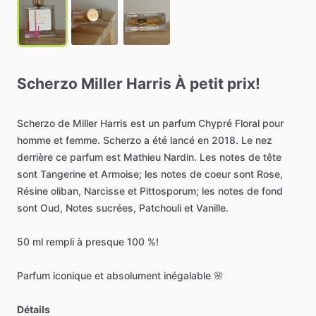
Scherzo
Miller
Harris
À
petit
prix!
Scherzo
de
Miller
Harris
est
un
parfum
Chypré
Floral
pour
homme
et
femme.
Scherzo
a
été
lancé
en
2018.
Le
nez
derrière
ce
parfum
est
Mathieu
Nardin.
Les
notes
de
tête
sont
Tangerine
et
Armoise;
les
notes
de
coeur
sont
Rose,
Résine
oliban,
Narcisse
et
Pittosporum;
les
notes
de
fond
sont
Oud,
Notes
sucrées,
Patchouli
et
Vanille.
50
ml
rempli
à
presque
100
%!
Parfum
iconique
et
absolument
inégalable
🌸
Détails