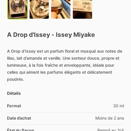
A
Drop
d'Issey
-
Issey
Miyake
A
Drop
d’Issey
est
un
parfum
floral
et
musqué
aux
notes
de
lilas,
lait
d’amande
et
vanille.
Une
senteur
douce,
propre
et
lumineuse,
à
la
fois
fraîche
et
enveloppante,
idéale
pour
celles
qui
aiment
les
parfums
élégants
et
délicatement
poudrés.
Détails
Format
30 ml
Date d’achat
Moins de 2 ans
État du flacon
Rempli au 3/4