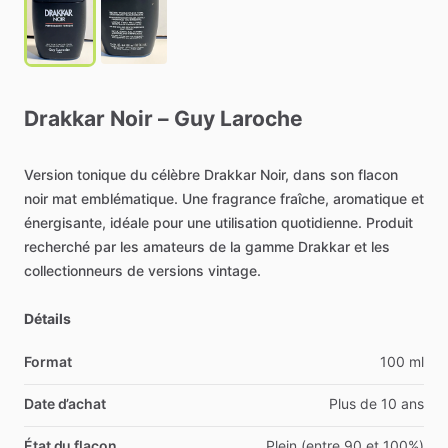
Drakkar
Noir
–
Guy
Laroche
Version
tonique
du
célèbre
Drakkar
Noir,
dans
son
flacon
noir
mat
emblématique.
Une
fragrance
fraîche,
aromatique
et
énergisante,
idéale
pour
une
utilisation
quotidienne.
Produit
recherché
par
les
amateurs
de
la
gamme
Drakkar
et
les
collectionneurs
de
versions
vintage.
Détails
Format
100 ml
Date d’achat
Plus de 10 ans
État du flacon
Plein (entre 90 et 100%)