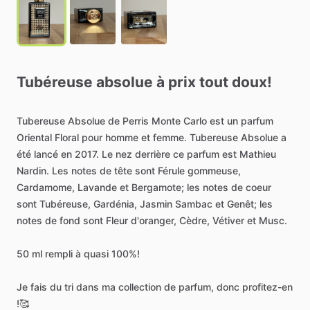
Tubéreuse
absolue
à
prix
tout
doux!
Tubereuse
Absolue
de
Perris
Monte
Carlo
est
un
parfum
Oriental
Floral
pour
homme
et
femme.
Tubereuse
Absolue
a
été
lancé
en
2017.
Le
nez
derrière
ce
parfum
est
Mathieu
Nardin.
Les
notes
de
tête
sont
Férule
gommeuse,
Cardamome,
Lavande
et
Bergamote;
les
notes
de
coeur
sont
Tubéreuse,
Gardénia,
Jasmin
Sambac
et
Genêt;
les
notes
de
fond
sont
Fleur
d'oranger,
Cèdre,
Vétiver
et
Musc.
50
ml
rempli
à
quasi
100%!
Je
fais
du
tri
dans
ma
collection
de
parfum,
donc
profitez-en
!🥰