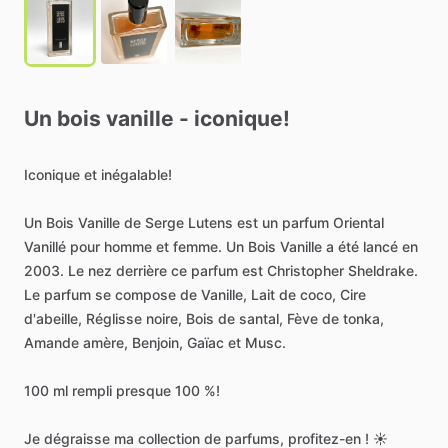
Un
bois
vanille
-
iconique!
Iconique
et
inégalable!
Un
Bois
Vanille
de
Serge
Lutens
est
un
parfum
Oriental
Vanillé
pour
homme
et
femme.
Un
Bois
Vanille
a
été
lancé
en
2003.
Le
nez
derrière
ce
parfum
est
Christopher
Sheldrake.
Le
parfum
se
compose
de
Vanille,
Lait
de
coco,
Cire
d'abeille,
Réglisse
noire,
Bois
de
santal,
Fève
de
tonka,
Amande
amère,
Benjoin,
Gaïac
et
Musc.
100
ml
rempli
presque
100
%!
Je
dégraisse
ma
collection
de
parfums,
profitez-en
!
☀️