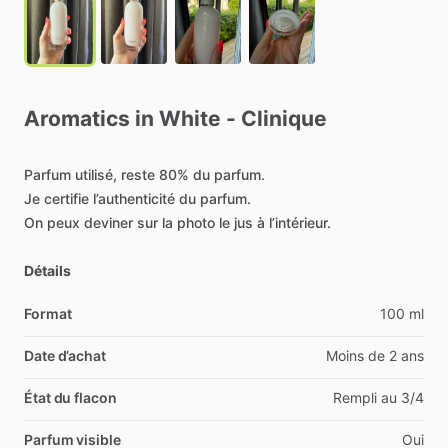
Aromatics
in
White
-
Clinique
Parfum
utilisé,
reste
80%
du
parfum.
Je
certifie
l’authenticité
du
parfum.
On
peux
deviner
sur
la
photo
le
jus
à
l’intérieur.
Détails
Format
100 ml
Date d’achat
Moins de 2 ans
État du flacon
Rempli au 3/4
Parfum visible
Oui