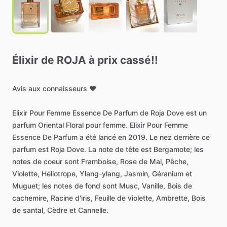
Élixir
de
ROJA
à
prix
cassé!!
Avis
aux
connaisseurs
❤️
Elixir
Pour
Femme
Essence
De
Parfum
de
Roja
Dove
est
un
parfum
Oriental
Floral
pour
femme.
Elixir
Pour
Femme
Essence
De
Parfum
a
été
lancé
en
2019.
Le
nez
derrière
ce
parfum
est
Roja
Dove.
La
note
de
tête
est
Bergamote;
les
notes
de
coeur
sont
Framboise,
Rose
de
Mai,
Pêche,
Violette,
Héliotrope,
Ylang-ylang,
Jasmin,
Géranium
et
Muguet;
les
notes
de
fond
sont
Musc,
Vanille,
Bois
de
cachemire,
Racine
d'iris,
Feuille
de
violette,
Ambrette,
Bois
de
santal,
Cèdre
et
Cannelle.