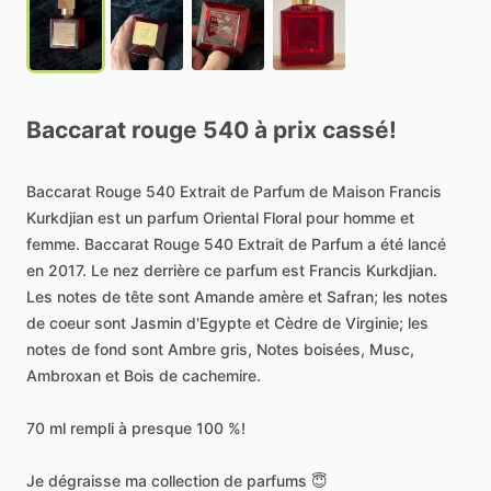
Baccarat
rouge
540
à
prix
cassé!
Baccarat
Rouge
540
Extrait
de
Parfum
de
Maison
Francis
Kurkdjian
est
un
parfum
Oriental
Floral
pour
homme
et
femme.
Baccarat
Rouge
540
Extrait
de
Parfum
a
été
lancé
en
2017.
Le
nez
derrière
ce
parfum
est
Francis
Kurkdjian.
Les
notes
de
tête
sont
Amande
amère
et
Safran;
les
notes
de
coeur
sont
Jasmin
d'Egypte
et
Cèdre
de
Virginie;
les
notes
de
fond
sont
Ambre
gris,
Notes
boisées,
Musc,
Ambroxan
et
Bois
de
cachemire.
70
ml
rempli
à
presque
100
%!
Je
dégraisse
ma
collection
de
parfums
😇