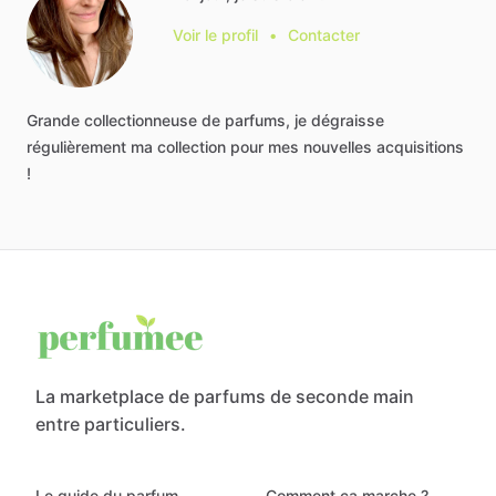
Voir le profil
•
Contacter
Grande
collectionneuse
de
parfums,
je
dégraisse
régulièrement
ma
collection
pour
mes
nouvelles
acquisitions
!
La marketplace de parfums de seconde main
entre particuliers.
Le guide du parfum
Comment ça marche ?