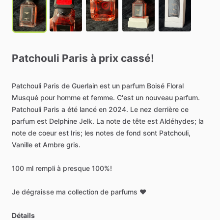
Patchouli
Paris
à
prix
cassé!
Patchouli
Paris
de
Guerlain
est
un
parfum
Boisé
Floral
Musqué
pour
homme
et
femme.
C'est
un
nouveau
parfum.
Patchouli
Paris
a
été
lancé
en
2024.
Le
nez
derrière
ce
parfum
est
Delphine
Jelk.
La
note
de
tête
est
Aldéhydes;
la
note
de
coeur
est
Iris;
les
notes
de
fond
sont
Patchouli,
Vanille
et
Ambre
gris.
100
ml
rempli
à
presque
100%!
Je
dégraisse
ma
collection
de
parfums
❤️
Détails